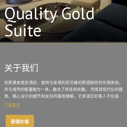
Quality Gold
Suite
关于我们
优质黄金套房酒店，提供与安塔利亚优雅的质感脱钩的住宿体验，
并与城市的能量融为一体，融合了舒适和优雅。 凭借其现代化的建
筑，精心设计的细节和友好的服务理解，它承诺它的客人不仅是一
个酒店，而是一个生活空间。 我们特别设计的房间，每个房间都迎
了解更多
合不同的期望，设计的细节，带来舒适的最高水平。 您可以在我们
的室外游泳池放松一天的疲劳，在大堂酒吧享受愉快的休息，或在
获得价格
我们的会议室捕捉商业世界的节奏。 优质黄金套房酒店等待您在每