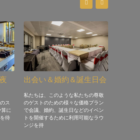
夜
出会い＆婚約＆誕生日会
転送
私たちは、このような私たちの尊敬
私達は精
のス
のゲストのための様々な価格プラン
24/7に
予算に
で会議、婚約、誕生日などのイベン
サービス
を待
トを開催するために利用可能なラウ
す。
ンジを持