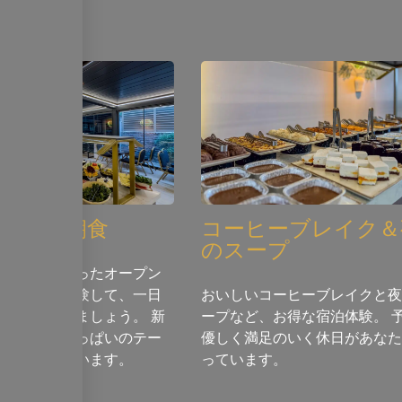
ビス
フェ式朝食
コーヒーブレイク＆
のスープ
類の料理を使ったオープン
ェ式朝食を体験して、一日
おいしいコーヒーブレイクと夜
スタートさせましょう。 新
ープなど、お得な宿泊体験。 
しい商品がいっぱいのテー
優しく満足のいく休日があなた
なたを待っています。
っています。