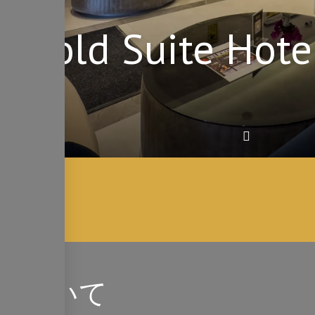
y Gold Suite Hote
ya
について