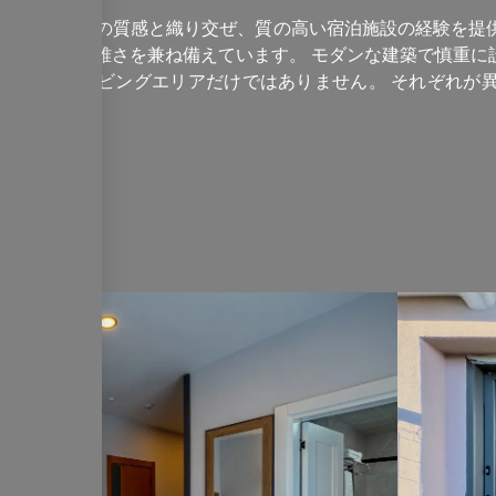
なアンタルヤの質感と織り交ぜ、質の高い宿泊施設の経験を提
、快適さと優雅さを兼ね備えています。 モダンな建築で慎重に
、ホテル、リビングエリアだけではありません。 それぞれが
で最高レベルに快適さをもたらす詳細で設計されています。 私
とができます、あなたはロビーバー、会議場で楽しい休憩を与
をキャッチすることができます。 質の高いゴールドスイートホ
べる
に計画されて待っています。