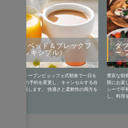
楽しみ（ベッド＆ブレックフ
ダ
スト-フレキシブル）
ー-
でいっぱいのオープンビュッフェ式朝食で一日を
豊富な朝
う。 あなたの予約を変更し、キャンセルする自
限にお楽
の休暇を計画します。 快適さと柔軟性の両方を
シーで平
トに最適です。
し、料理