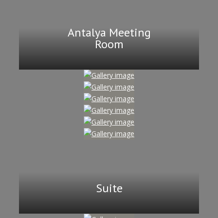
Antalya Meeting
Room
Suite