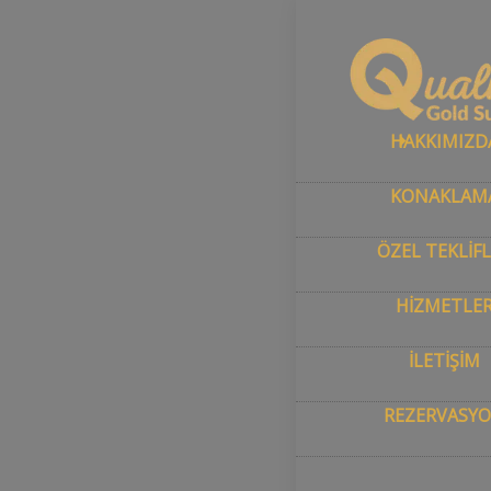
Ana sayfa
–
H
Foto
HAKKIMIZD
KONAKLAM
ÖZEL TEKLİF
HİZMETLE
İLETİŞİM
REZERVASY