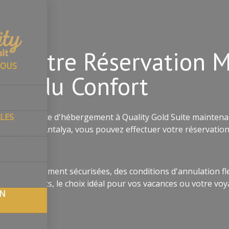
rvation
es Votre Réservation 
NOUS
itez du Confort
ALES
otre expérience d'hébergement à Quality Gold Suite maintena
 au cœur d'Antalya, vous pouvez effectuer votre réservat
our vous.
ions de paiement sécurisées, des conditions d'annulation fl
ous les goûts, le choix idéal pour vos vacances ou votre voya
ON