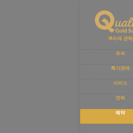
홈
–
예약
지금
우리에 관해
유숙
지금 품질 
을 위해 특별
특가판매
서비스
안전한 지불 
분을 기다리
연락
예약