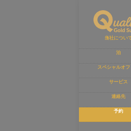
ホーム
–
予約
今
当社につい
く
泊
スペシャルオフ
クオリティ
ホテルでは
サービス
連絡先
安全な有料
こであなた
予約