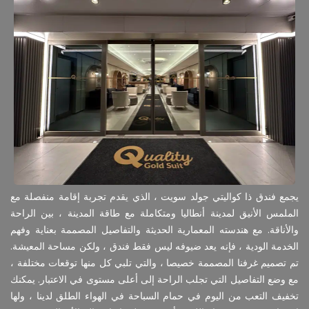
يجمع فندق ذا كواليتي جولد سويت ، الذي يقدم تجربة إقامة منفصلة مع
الملمس الأنيق لمدينة أنطاليا ومتكاملة مع طاقة المدينة ، بين الراحة
والأناقة. مع هندسته المعمارية الحديثة والتفاصيل المصممة بعناية وفهم
الخدمة الودية ، فإنه يعد ضيوفه ليس فقط فندق ، ولكن مساحة المعيشة.
تم تصميم غرفنا المصممة خصيصا ، والتي تلبي كل منها توقعات مختلفة ،
مع وضع التفاصيل التي تجلب الراحة إلى أعلى مستوى في الاعتبار. يمكنك
تخفيف التعب من اليوم في حمام السباحة في الهواء الطلق لدينا ، ولها