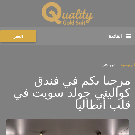
القائمة
الحجز
الرئيسية
–
من نحن
مرحبا بكم في فندق
كواليتي جولد سويت في
قلب أنطاليا